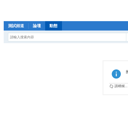
測試頻道
論壇
動態
請稍候...