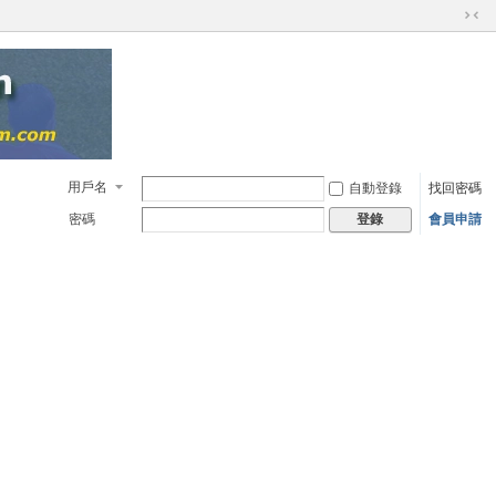
切
換
到
窄
版
用戶名
自動登錄
找回密碼
密碼
會員申請
登錄