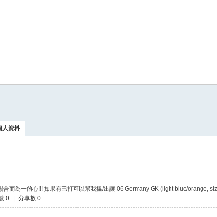
個人資料
巴打可以幫我搵/出讓 06 Germany GK (light blue/orange, size m, L
數 0
|
分享數 0