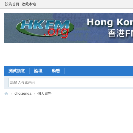
設為首頁
收藏本站
測試頻道
論壇
動態
›
choizenga
›
個人資料
F
oo
tb
all