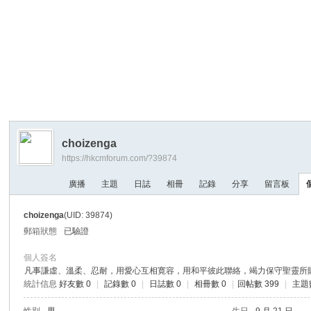
M
an
ag
er
&
a
m
choizenga
p;
https://hkcmforum.com/?39874
a
廣播
主題
日誌
相冊
記錄
分享
留言板
m
p;
choizenga
(UID: 39874)
a
郵箱狀態
已驗證
m
個人簽名
p;
凡事謙虛、溫柔、忍耐，用愛心互相寛容，用和平彼此聯絡，竭力保守聖靈所賜合而為一的心!!! 如果有
統計信息
好友數 0
|
記錄數 0
|
日誌數 0
|
相冊數 0
|
回帖數 399
|
主題
a
m