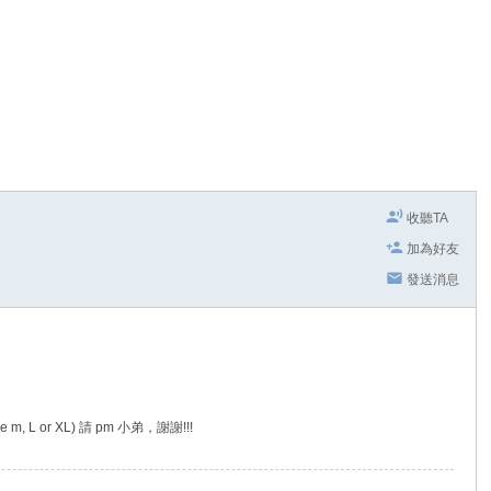
收聽TA
加為好友
發送消息
 or XL) 請 pm 小弟，謝謝!!!