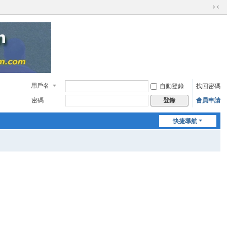
切
換
到
窄
版
用戶名
自動登錄
找回密碼
密碼
會員申請
登錄
快捷導航