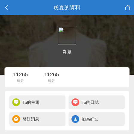
炎夏的資料
炎夏
11265
11265
積分
積分
Ta的主題
Ta的日誌
發短消息
加為好友