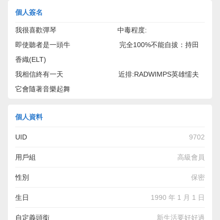
個人簽名
我很喜歡彈琴 中毒程度:
即使聽者是一頭牛 完全100%不能自拔：持田
香織(ELT)
我相信終有一天 近排:RADWIMPS英雄懦夫
它會隨著音樂起舞
個人資料
UID
9702
用戶組
高級會員
性別
保密
生日
1990 年 1 月 1 日
自定義頭銜
新生活要好好過