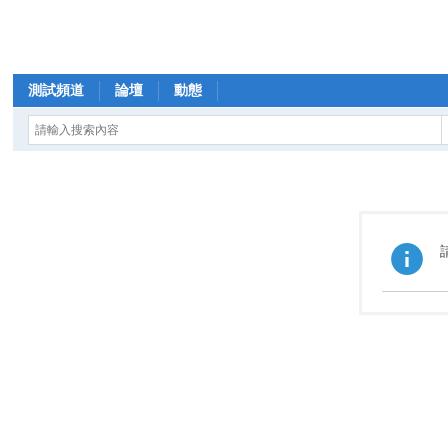
測試頻道
論壇
動態