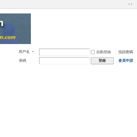
切
換
到
窄
版
用戶名
自動登錄
找回密碼
密碼
會員申請
登錄