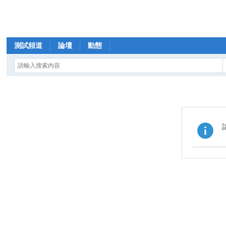
測試頻道
論壇
動態