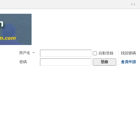
切
換
到
窄
版
用戶名
自動登錄
找回密碼
密碼
會員申請
登錄