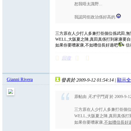
恕我唔太識野...
我認同佢政治係好高的.
三方原在人少打人多兼打佢個位係武田,無
WELL,大阪夏之陣,真田真係打到家康要
如果你要嘈家康,不如嘈信長好過吧
信
回復
Gianni Rivera
發表於 2009-9-12 01:54:14
|
顯示全
原帖由
天才守門員
於 2009-9-
三方原在人少打人多兼打佢個位
WELL,大阪夏之陣,真田真係
如果你要嘈家康,
不如嘈信長好