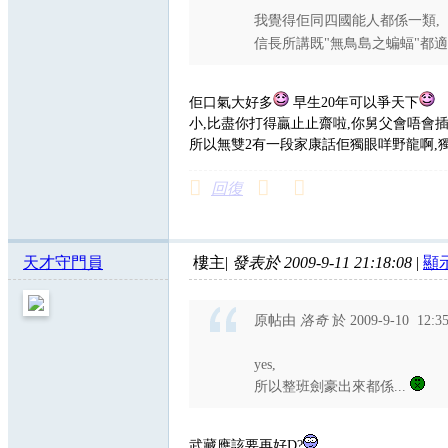
我覺得佢同四國能人都係一類,
信長所講既"無鳥島之蝙蝠"都
佢口氣大好多
早生20年可以爭天下
小,比盡你打得贏止止齋啦,你舅父會唔會
所以無雙2有一段家康話佢獨眼咩野龍啊,
回復
天才守門員
樓主
|
發表於 2009-9-11 21:18:08
|
顯
原帖由
洛奇
於 2009-9-10 12:
yes,
所以整班劍豪出來都係...
武藏應該要再好D?