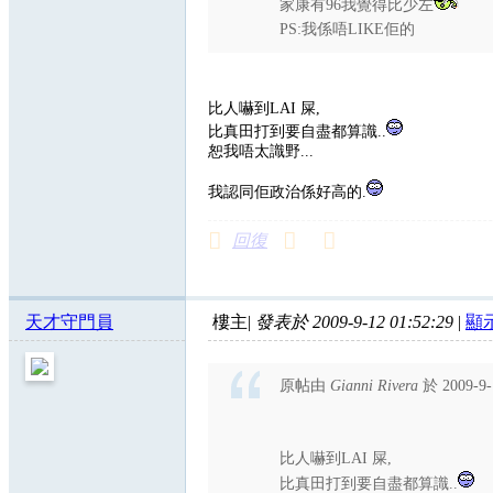
家康有96我覺得比少左
PS:我係唔LIKE佢的
比人嚇到LAI 屎,
比真田打到要自盡都算識..
恕我唔太識野...
我認同佢政治係好高的.
回復
天才守門員
樓主
|
發表於 2009-9-12 01:52:29
|
顯
原帖由
Gianni Rivera
於 2009-9
比人嚇到LAI 屎,
比真田打到要自盡都算識..