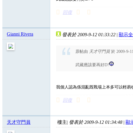
回復
Gianni Rivera
發表於 2009-9-12 01:33:22
|
顯示全
原帖由
天才守門員
於 2009-9-
武藏應該要再好D?
我個人認為係混亂既戰場上本多可以輕易收武
回復
天才守門員
樓主
|
發表於 2009-9-12 01:34:48
|
顯