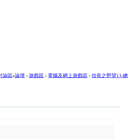
迷網討論區
»
論壇
›
遊戲區
›
電腦及網上遊戲區
›
信長之野望13-總