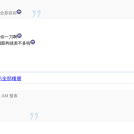
適合形容佢
插你一刀啊
獨眼狗就差不多啦
示全部樓層
35 AM 發表