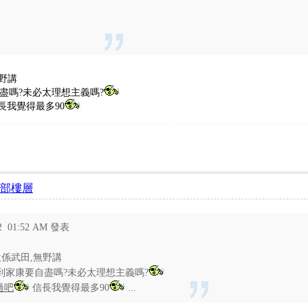
野講
自盡嗎?未必太理想主義嗎?
長我覺得最多90
部樓層
12 01:52 AM 發表
係武田,無野講
打到家康要自盡嗎?未必太理想主義嗎?
過吧
信長我覺得最多90
...