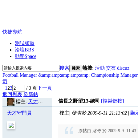
快捷導航
測試頻道
論壇
BBS
動態
Space
搜索
熱搜:
活動
交友
discuz
搜索
Football Manager &amp;amp;amp;amp;amp; Championship
司
1
2
3
/ 3 頁
下一頁
返回列表
發新帖
信長之野望13-總司
[複製鏈接]
樓主:
天才守門員
天才守門員
樓主
|
發表於 2009-9-11 21:13:02
|
顯
原帖由
洛奇
於 2009-9-9 11:4