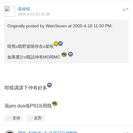
基維蝦
#
97
2005-4-10 23:32:36
Originally posted by
WainSeven
at 2005-4-10 11:30 PM:
咁舊o既野當唔存在o架啦
如果要計o既話仲有MD同MC
咁樣講講下仲有好多
張pro duo係P910i用既
支持
反對
#