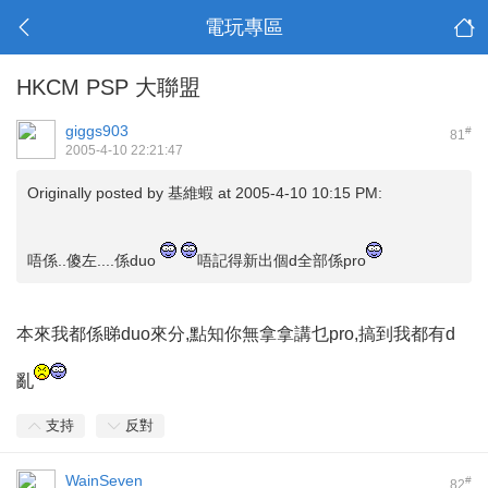
電玩專區
HKCM PSP 大聯盟
giggs903
#
81
2005-4-10 22:21:47
Originally posted by
基維蝦
at 2005-4-10 10:15 PM:
唔係..傻左....係duo
唔記得新出個d全部係pro
本來我都係睇duo來分,點知你無拿拿講乜pro,搞到我都有d
亂
支持
反對
WainSeven
#
82