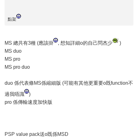
點架
MS 總共有3種 (應該掛
, 想知詳細o的自己問杰少
)
MS duo
MS pro
MS pro duo
duo 係代表條MS係縮細版 (可能有其他更重要o既function不
過我唔識
)
pro 係傳輸速度加快版
PSP value pack送o既係MSD