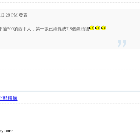
 12:28 PM 發表
h平過500的西甲人，第一張已經係成7,8個鐘頭後
全部樓層
anymore