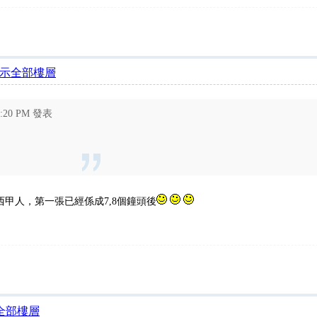
示全部樓層
2:20 PM 發表
的西甲人，第一張已經係成7,8個鐘頭後
全部樓層