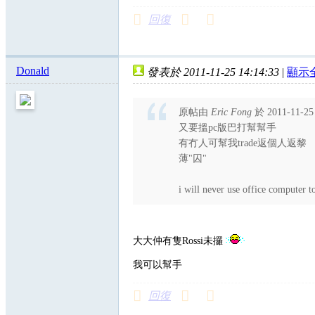
回復
Donald
發表於 2011-11-25 14:14:33
|
顯示
原帖由
Eric Fong
於 2011-11-2
又要搵pc版巴打幫幫手
有冇人可幫我trade返個人返黎
薄"囚"
i will never use office computer 
大大仲有隻Rossi未攞
我可以幫手
回復