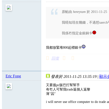
原帖由
henrytam
於 2011-11-25
我唔知現在幾錢，不過想saerc
我係冇指定金銀銅卡
我都放緊堆800起標銀卡
回復
Eric Fong
發表於 2011-11-25 13:35:19
|
顯示
又要搵pc版巴打幫幫手
有冇人可幫我trade返個人返黎
薄"囚"
i will never use office computer to do trade 