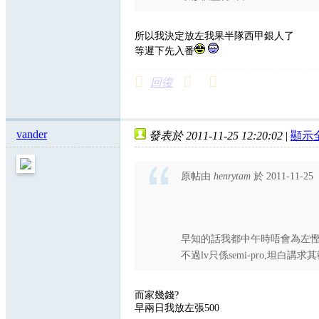
所以我決定放左我果半隊西甲銀人了
等遲下先入番
回復
vander
發表於 2011-11-25 12:20:02
|
顯示
原帖由
henrytam
於 2011-11-25
早知的話我都中午時唔會為左慳一舊冇
不過lv只係semi-pro,坦白講
而家幾錢?
早兩日我放左張500