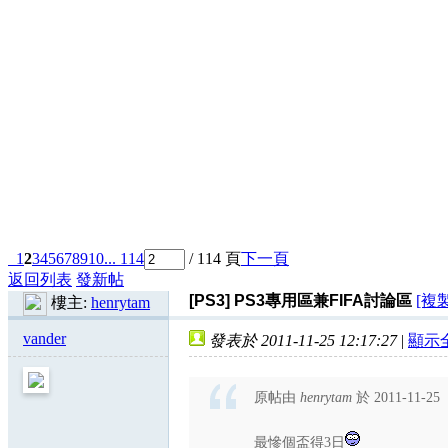
1
2
3
4
5
6
7
8
9
10
... 114
/ 114 頁
下一頁
返回列表
發新帖
[PS3]
PS3專用區兼FIFA討論區
[複
樓主:
henrytam
vander
發表於 2011-11-25 12:17:27
|
顯示
原帖由
henrytam
於 2011-11-25
最慘個盃得3日