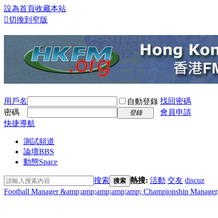
設為首頁
收藏本站
切換到窄版
用戶名
找回密碼
自動登錄
密碼
會員申請
登錄
快捷導航
測試頻道
論壇
BBS
動態
Space
搜索
熱搜:
活動
交友
discuz
搜索
Football Manager &amp;amp;amp;amp;amp; Championship