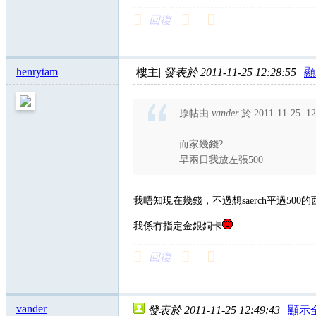
回復
henrytam
樓主
|
發表於 2011-11-25 12:28:55
|
顯
原帖由
vander
於 2011-11-25 1
而家幾錢?
早兩日我放左張500
我唔知現在幾錢，不過想saerch平過500
我係冇指定金銀銅卡
回復
vander
發表於 2011-11-25 12:49:43
|
顯示