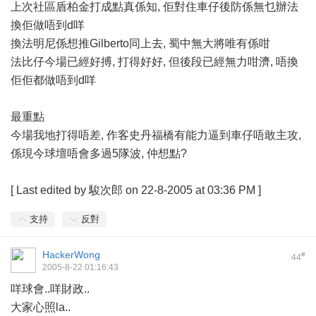
上次社區盾柏金打成點真係知, 佢對住車仔後防係無乜辦法
換佢做唔到d咩
換法明尼係想推Gilberto同上去, 蜀中無大將唯有係咁
法比仔今場已經好搏, 打得好好, 但後段已經無力咁濟, 唔換
佢佢都做唔到d咩
最重點
今場我地打得唔差, 作客史丹福橋有能力逼到車仔唔敢主攻,
係現今球壇唔會多過5隊波, 仲想點?
[
Last edited by 駿次郎 on 22-8-2005 at 03:36 PM
]
支持
反對
HackerWong
#
44
2005-8-22 01:16:43
咩球會..咩財政..
大家心照la..