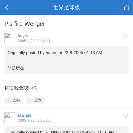
世界足球版
Pls fire Wenger
hoyte
#
41
2005-8-22 01:14:20
Originally posted by
macro
at 22-8-2005 01:13 AM:
問題所在
這次我會認同你
支持
反對
Donald
#
42
2005-8-22 01:15:31
Originally posted by
PENNYDIOR
at 2005-8-22 01:10 AM: