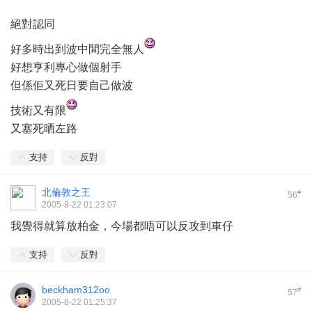
絕對認同
好多時出到波中間完全無人
好想亨利專心做個射手
但係佢又死日要自己做波
技術又有限
又塞死晒左路
支持
反對
北倫敦之王
#
56
2005-8-22 01:23:07
我覺得就算放柏金，今場都唔可以反攻到車仔
支持
反對
beckham312oo
#
57
2005-8-22 01:25:37