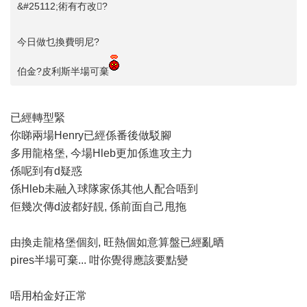
&#25112;術有冇改?
今日做乜換費明尼?
伯金?皮利斯半場可棄
已經轉型緊
你睇兩場Henry已經係番後做駁腳
多用龍格堡, 今場Hleb更加係進攻主力
係呢到有d疑惑
係Hleb未融入球隊家係其他人配合唔到
佢幾次傳d波都好靚, 係前面自己甩拖
由換走龍格堡個刻, 旺熱個如意算盤已經亂晒
pires半場可棄... 咁你覺得應該要點變
唔用柏金好正常