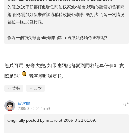
的確,次次車仔都好似睇住阿仙奴家波o黎食,我唔敢話雲加係有問
題,但係雲加好似未嘗試過稍稍改變佢球隊o既打法.而每一次情況
都係一樣,老鼠拉龜.
作為一個頂尖球會o既領隊,佢咁o既做法係唔係正確呢?
無兵可用, 好難大變, 如果連阿記都變到同利記車仔個d "實
際足球"
, 我寧願唔睇英超.
支持
反對
駿次郎
#
43
2005-8-22 01:15:59
Originally posted by
macro
at 2005-8-22 01:09: