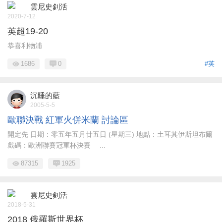
雲尼史釗活
2020-7-12
英超19-20
恭喜利物浦
1686
0
#英
沉睡的藍
2005-5-5
歐聯決戰 紅軍火併米蘭 討論區
開定先 日期：零五年五月廿五日 (星期三) 地點：土耳其伊斯坦布爾
戲碼：歐洲聯賽冠軍杯決賽 ...
87315
1925
雲尼史釗活
2018-5-31
2018 俄羅斯世界杯