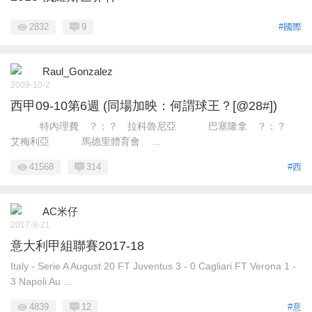
2832
9
#國際
Raul_Gonzalez
2009-10-2
西甲09-10第6週 (同場加映：何謂球王？[@28#])
特內理費 ？：？ 拉科魯尼亞 巴塞隆拿 ？：？
艾梅利亞 馬德里體育會 ...
41568
314
#西
AC米仔
2017-8-21
意大利甲組聯賽2017-18
Italy - Serie A August 20 FT Juventus 3 - 0 Cagliari FT Verona 1 -
3 Napoli Au ...
4839
12
#意