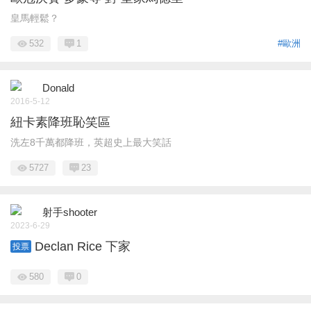
皇馬輕鬆？
532
1
#歐洲
Donald
2016-5-12
紐卡素降班恥笑區
洗左8千萬都降班，英超史上最大笑話
5727
23
射手shooter
2023-6-29
Declan Rice 下家
投票
580
0