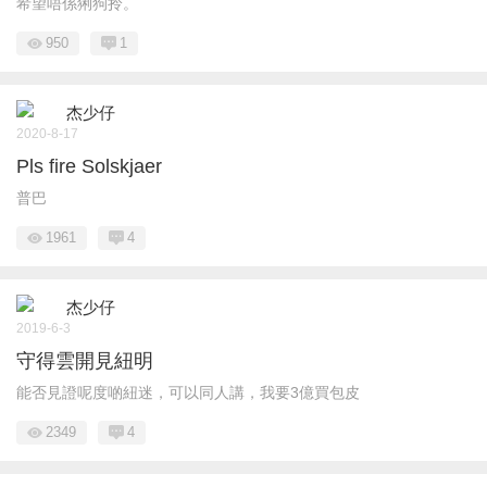
希望唔係猁狗拎。
950
1
杰少仔
2020-8-17
Pls fire Solskjaer
普巴
1961
4
杰少仔
2019-6-3
守得雲開見紐明
能否見證呢度啲紐迷，可以同人講，我要3億買包皮
2349
4