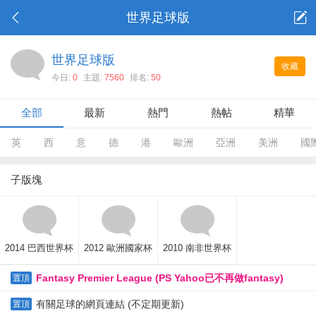
世界足球版
世界足球版
收藏
今日:
0
主題:
7560
排名:
50
全部
最新
熱門
熱帖
精華
英
西
意
德
港
歐洲
亞洲
美洲
國
子版塊
2014 巴西世界杯
2012 歐洲國家杯
2010 南非世界杯
Fantasy Premier League (PS Yahoo已不再做fantasy)
置頂
有關足球的網頁連結 (不定期更新)
置頂