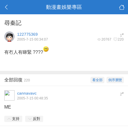
動漫畫娛樂專區
尋秦記
122775369
#
1
2005-7-15 00:34:07
20767
220
有冇人有睇緊 ????
全部回復
看全部
倒序瀏覽
220
cannavavc
#
2
2005-7-15 00:48:35
ME
支持
反對