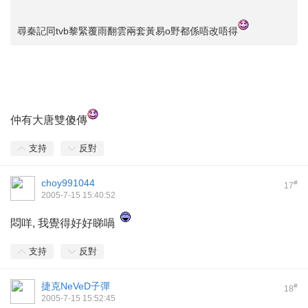
尋秦記同tvb黎緊覆雨翻雲兩套黃易o野都係唔改唔得
仲有大唐雙傻傳
支持
反對
choy991044
#
17
2005-7-15 15:40:52
悶咩, 我覺得好好睇喎
支持
反對
捷克NeVeD子彈
#
18
2005-7-15 15:52:45