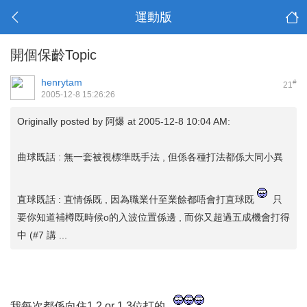
運動版
開個保齡Topic
henrytam
#
21
2005-12-8 15:26:26
Originally posted by
阿爆
at 2005-12-8 10:04 AM:
曲球既話 : 無一套被視標準既手法 , 但係各種打法都係大同小異
直球既話 : 直情係既 , 因為職業什至業餘都唔會打直球既
只
要你知道補樽既時候o的入波位置係邊 , 而你又超過五成機會打得
中 (#7 講 ...
我每次都係向住1,2 or 1,3位打的...