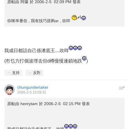
原帖由
阿爆
於 2006-2-5 02:09 PM 發表
你咪串番佢 , 我有技巧搭夠ar , 吹咩
我成日都話自己係淆底王....吹咩
(冇乜力打個波埋去但d樽慢慢連鎖地跌
)
支持
反對
chungundertaker
#
33
2006-2-5 15:09:31
原帖由
henrytam
於 2006-2-5 02:15 PM 發表