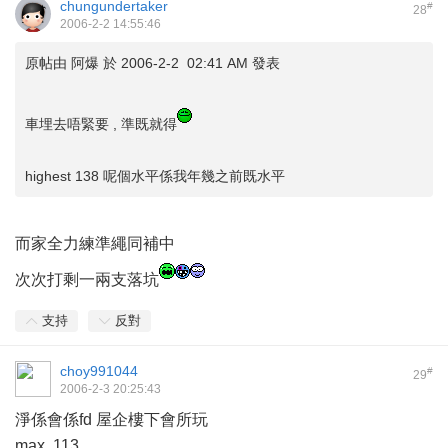
chungundertaker
#
28
2006-2-2 14:55:46
原帖由
阿爆
於 2006-2-2 02:41 AM 發表
車埋去唔緊要 , 準既就得
highest 138 呢個水平係我年幾之前既水平
而家全力練準繩同補中
次次打剩一兩支落坑
支持
反對
choy991044
#
29
2006-2-3 20:25:43
淨係會係fd 屋企樓下會所玩
max. 113