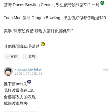
荃灣 Dacos Bowling Centre , 學生價時段只需$12 一局
Tuen Mun 個間 Dragon Bowling , 學生價好似都係唔過$20
美孚 間 繽紛保齡 聽過人講好似都係$12
其他幾間真係唔清楚
支持
反對
chungundertaker
#
25
2006-1-27 10:51:44
推下舊post先
我打波最高得138...
全部都系力的表現
成個波車埋去