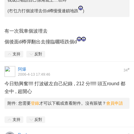
我成日都話自己係淆底王....吹咩
(冇乜力打個波埋去但d樽慢慢連鎖地跌
)
有一次我車個波埋去
個後面d樽彈翻出去撞臨曬唔跌個d
支持
反對
阿爆
#
34
2006-4-13 17:49:46
今日勁興奮!!!! 打波破左自己紀錄 , 212 分!!!!! 頭五round 都
全中 , 超開心
附件:
您需要
登錄
才可以下載或查看附件。沒有賬號？
會員申請
支持
反對