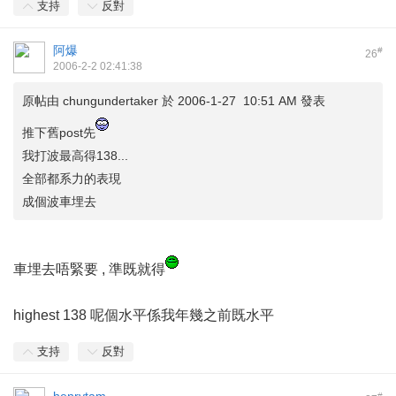
支持
反對
阿爆
#
26
2006-2-2 02:41:38
原帖由
chungundertaker
於 2006-1-27 10:51 AM 發表
推下舊post先
我打波最高得138...
全部都系力的表現
成個波車埋去
車埋去唔緊要 , 準既就得
highest 138 呢個水平係我年幾之前既水平
支持
反對
#