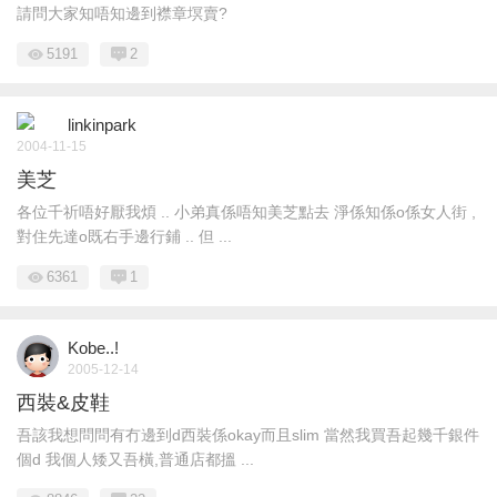
請問大家知唔知邊到襟章塓賣?
5191
2
linkinpark
2004-11-15
美芝
各位千祈唔好厭我煩 .. 小弟真係唔知美芝點去 淨係知係o係女人街 ,
對住先達o既右手邊行鋪 .. 但 ...
6361
1
Kobe..!
2005-12-14
西裝&皮鞋
吾該我想問問有冇邊到d西裝係okay而且slim 當然我買吾起幾千銀件
個d 我個人矮又吾橫,普通店都搵 ...