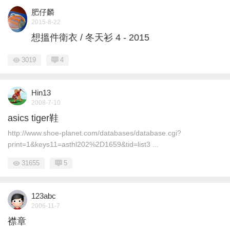
肥仔麟
2015-8-22
想搵件衛衣 / 冬天衫 4 - 2015
3019
4
Hin13
2008-7-10
asics tiger鞋
http://www.shoe-planet.com/databases/database.cgi?
print=1&keys11=asthl202%2D1659&tid=list3 ...
31655
5
123abc
2006-11-7
襟章