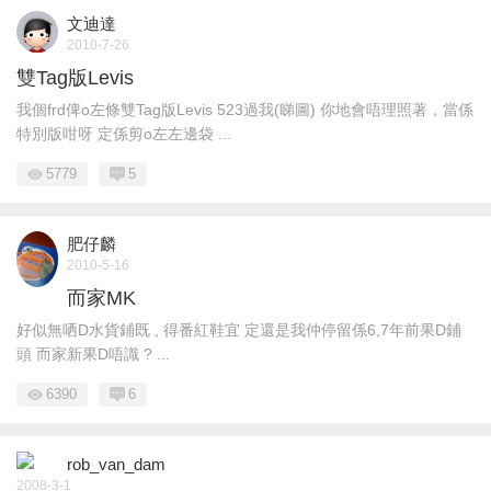
文迪達
2010-7-26
雙Tag版Levis
我個frd俾o左條雙Tag版Levis 523過我(睇圖) 你地會唔理照著，當係
特別版咁呀 定係剪o左左邊袋 ...
5779
5
肥仔麟
2010-5-16
而家MK
好似無哂D水貨鋪既 , 得番紅鞋宜 定還是我仲停留係6,7年前果D鋪
頭 而家新果D唔識 ? ...
6390
6
rob_van_dam
2008-3-1