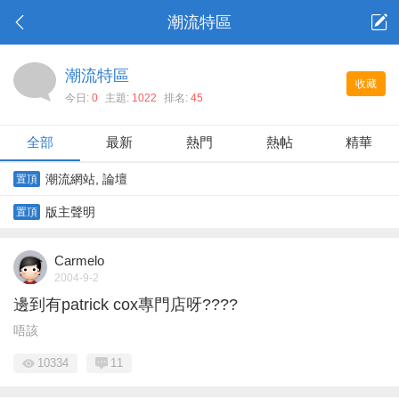
潮流特區
潮流特區
收藏
今日:
0
主題:
1022
排名:
45
全部
最新
熱門
熱帖
精華
潮流網站, 論壇
置頂
版主聲明
置頂
Carmelo
2004-9-2
邊到有patrick cox專門店呀????
唔該
10334
11