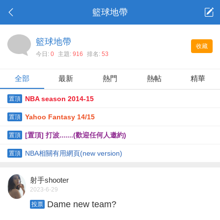
籃球地帶
籃球地帶
收藏
今日:
0
主題:
916
排名:
53
全部
最新
熱門
熱帖
精華
NBA season 2014-15
置頂
Yahoo Fantasy 14/15
置頂
[置頂] 打波.......(歡迎任何人邀約)
置頂
NBA相關有用網頁(new version)
置頂
射手shooter
2023-6-29
Dame new team?
投票