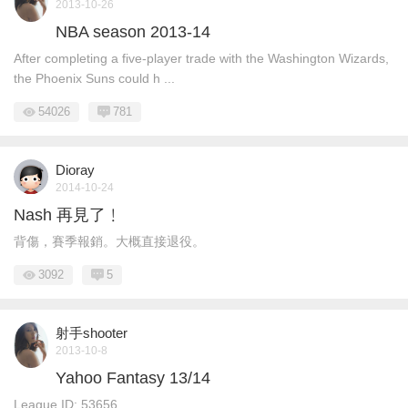
2013-10-26
NBA season 2013-14
After completing a five-player trade with the Washington Wizards,
the Phoenix Suns could h ...
54026
781
Dioray
2014-10-24
Nash 再見了﹗
背傷，賽季報銷。大概直接退役。
3092
5
射手shooter
2013-10-8
Yahoo Fantasy 13/14
League ID: 53656