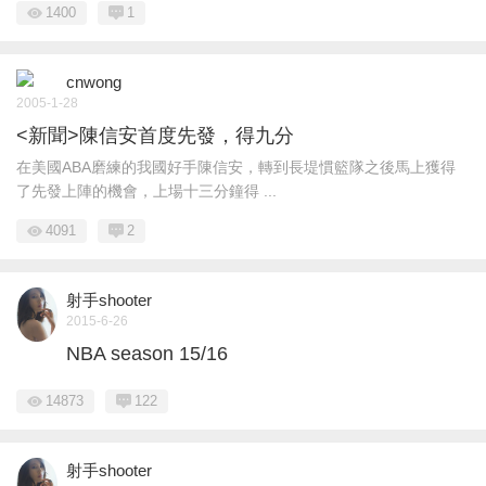
1400
1
cnwong
2005-1-28
<新聞>陳信安首度先發，得九分
在美國ABA磨練的我國好手陳信安，轉到長堤慣籃隊之後馬上獲得
了先發上陣的機會，上場十三分鐘得 ...
4091
2
射手shooter
2015-6-26
NBA season 15/16
14873
122
射手shooter