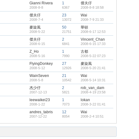
Gianni Rivera
1
傑夫仔
2008-8-8
6367
2008-8-8 18:58
傑夫仔
23
Wai
2008-7-4
13072
2008-7-9 21:33
麥旋風
50
華頓
2008-5-22
21751
2008-6-17 12:53
傑夫仔
2
Vincent_Chan
2008-6-15
6841
2008-6-15 17:33
Z_Ho
1
古都
2008-5-16
7990
2008-5-22 07:23
FlyingDonkey
27
麥旋風
2008-5-12
12926
2008-5-20 21:41
WainSeven
21
Wai
2008-5-8
10542
2008-5-14 10:31
杰少仔
2
rob_van_dam
2007-12-13
5821
2008-4-19 23:58
leewaikei23
1
lokan
2008-1-22
7073
2008-3-22 01:41
andres_tabris
12
Wai
2007-12-22
8054
2008-2-4 10:51