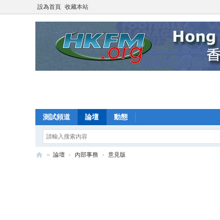
設為首頁
收藏本站
測試頻道
論壇
動態
»
論壇
›
內部事務
›
意見版
F
oo
tb
all