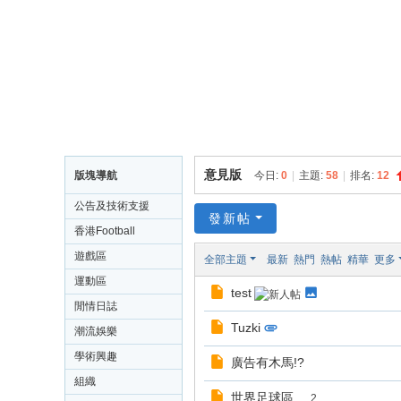
M
an
ag
er
&
a
m
意見版
版塊導航
今日:
0
|
主題:
58
|
排名:
12
p;
公告及技術支援
a
發新帖
香港Football
m
Manager 官方討論
遊戲區
全部主題
最新
熱門
熱帖
精華
更多
p;
版
運動區
test
a
閒情日誌
m
Tuzki
潮流娛樂
p;
學術興趣
廣告有木馬!?
a
組織
世界足球區
...
2
m