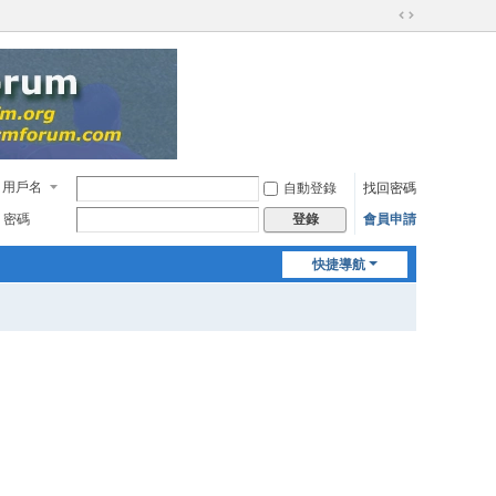
切
換
到
窄
版
用戶名
自動登錄
找回密碼
密碼
會員申請
登錄
快捷導航