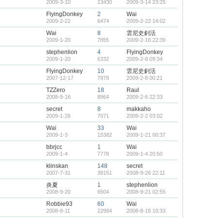
2009-3-10
13430
2009-3-14 23:25
FlyingDonkey
2
Wai
2009-2-22
6474
2009-2-22 14:02
Wai
8
雲尼史釗活
2009-1-20
7855
2009-2-16 22:39
stephenlion
4
FlyingDonkey
2009-1-20
6332
2009-2-8 09:34
FlyingDonkey
10
雲尼史釗活
2007-12-17
7978
2009-2-8 00:21
TZZero
18
Raul
2008-9-16
8964
2009-2-6 22:33
secret
8
makkaho
2009-1-26
7071
2009-2-2 03:02
Wai
33
Wai
2009-1-3
15382
2009-1-21 00:37
bbrjcc
1
Wai
2009-1-4
7778
2009-1-4 20:50
klinskan
148
secret
2007-7-31
39151
2008-9-26 22:11
炎夏
1
stephenlion
2008-9-20
6504
2008-9-21 02:55
Robbie93
60
Wai
2008-8-11
22994
2008-8-16 10:33