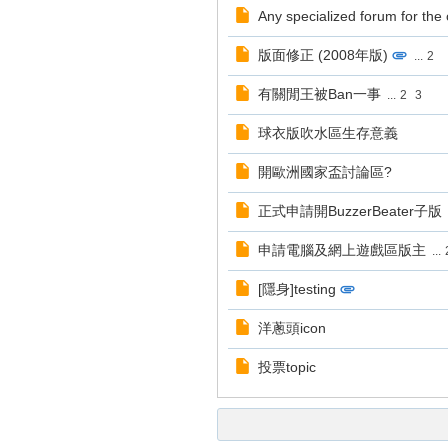
H
Any specialized forum for the
K
版面修正 (2008年版)
...
2
C
有關閒王被Ban一事
...
2
3
M
F
球衣版吹水區生存意義
or
開歐洲國家盃討論區?
u
正式申請開BuzzerBeater子版
m
香
申請電腦及網上遊戲區版主
...
港
[隱身]testing
F
洋蔥頭icon
M
&
投票topic
a
m