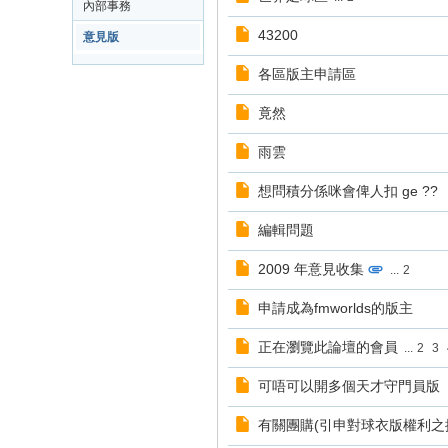
內部事務
p;
43200
意見版
a
各區版主申請區
m
竟然
p;
C
雨雲
ha
想問積分係咪會俾人扣 ge ??
m
編輯問題
pi
on
2009 年意見收集
...
2
sh
申請成為fmworlds的版主
ip
M
正在瀏覽此論壇的會員
...
2
3
an
可唔可以開多個天才守門員版
ag
有關團購(引申對球衣版權利之
er,