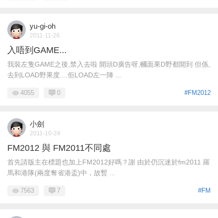
yu-gi-oh
2011-11-26
入唔到GAME...
我裝左隻GAME之後,禁入去啦 開頭D廣告呀,幗面果D野都開到 但係,
去到LOAD野果度....佢LOAD左一陣 ...
4055
0
#FM2012
小劍
2011-10-24
FM2012 與 FM2011不同處
首先請版主在標題也加上FM2012好嗎？謝 由於仍沉迷於fm2011 羅
馬和港隊(兩度奪省港盃)中，故暫 ...
7563
7
#FM