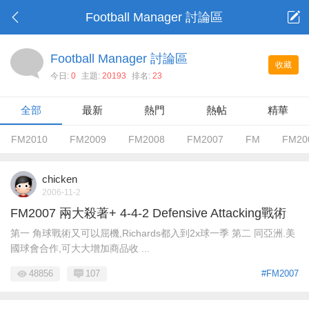
Football Manager 討論區
Football Manager 討論區
收藏
今日:
0
主題:
20193
排名:
23
全部
最新
熱門
熱帖
精華
FM2010
FM2009
FM2008
FM2007
FM
FM20
chicken
2006-11-2
FM2007 兩大殺著+ 4-4-2 Defensive Attacking戰術
第一 角球戰術又可以屈機,Richards都入到2x球一季 第二 同亞洲.美
國球會合作,可大大增加商品收 ...
48856
107
#FM2007