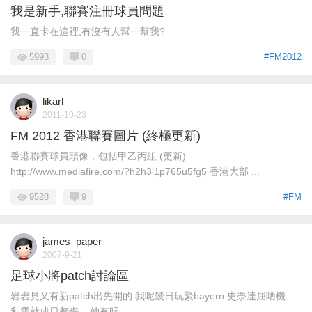
我是新手,聯賽注冊球員問題
我一直卡在這裡,有沒有人幫一幫我?
5993
0
#FM2012
likarl
2011-10-23
FM 2012 香港聯賽圖片 (終極更新)
香港聯賽球員頭像，包括甲乙丙組 (更新)
http://www.mediafire.com/?h2h3l1p765u5fg5 香港大部 ...
9528
9
#FM
james_paper
2007-9-21
足球小將patch討論區
岩岩見又有新patch出先開的 我呢幾日玩緊bayern 史奈達屈哂機...
利雲就成日都傷... 仲有呀, ...