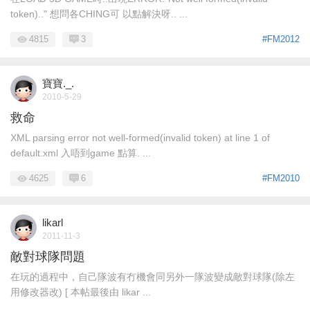
token).." 想問各CHING可 以點解決呀.. ...
4815
3
#FM2012
寶寶._.
2010-5-29
救命
XML parsing error not well-formed(invalid token) at line 1 of
default.xml 入唔到game 點算. ...
4625
6
#FM2010
likarl
2011-11-3
敵對球隊問題
在玩的過程中，自己隊波有冇機會同另外一隊波變成敵對球隊(除左
用修改器改) [ 本帖最後由 likar ...