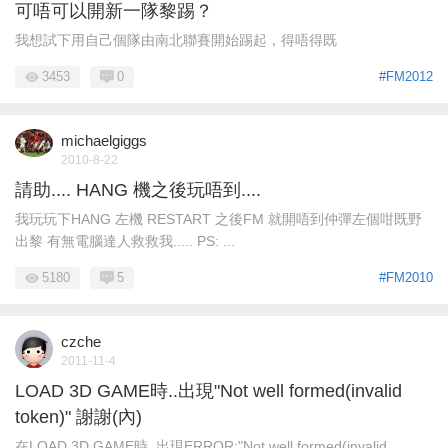
可唔可以開新一隊黎踢？
我想試下用自己個隊由南北聯賽開始踢起，得唔得既
3453
0
#FM2012
michaelgiggs
2010-8-22
請助.... HANG 機之後玩唔到....
我玩玩下HANG 左機 RESTART 之後FM 就開唔到仲彈左個咁既野
出黎 有無電腦達人救救我..... PS: ...
5180
5
#FM2010
czche
2011-11-4
LOAD 3D GAME時..出現"Not well formed(invalid
token)" 謝謝(內)
在LOAD 3D GAME時..出現ERROR:"Not well formed(invalid