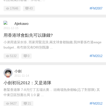
17646
43
#FM2007
Ajiekawo
2011-12-15
用香港球會點先可以賺錢?
小弟用過深水埗, 而家用緊流浪,兩支球會都蝕錢,我仲要係冇過wage
budget...有冇師兄有D特別既賺 ...
5132
0
#FM2012
小劍
2011-11-14
小劍初玩2012：又是港隊
教緊香港隊 7-8月打了五場比賽… 頭兩場熱身都輸(忘了對那隊) 其
中東亞區預賽出局 1:0 蒙 ...
9427
21
#FM2012