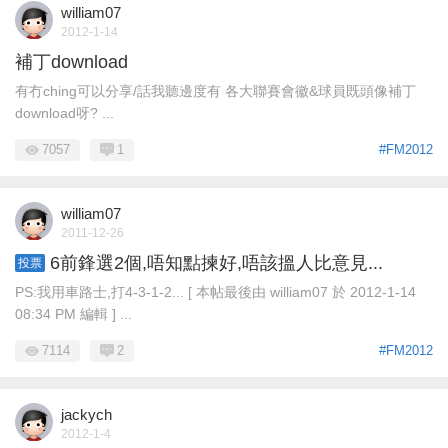
william07
2012-1-14
補丁download
有冇ching可以分享/話我聽邊度有 各大聯賽會徽&球員既頭像補丁
download呀? ...
7057
1
#FM2012
william07
2011-12-26
6前鋒選2個,唔知點揀好,唔該搵人比意見...
投票
PS:我用車路士,打4-3-1-2... [ 本帖最後由 william07 於 2012-1-14
08:34 PM 編輯 ] ...
7114
2
#FM2012
jackych
2012-1-4