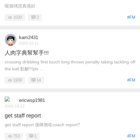
呢個球證真係好
1020
2
#FM
kam2431
2005-10-11
人肉字典幫幫手!!!
crossing dribbling first touch long throws penalty taking tackling off
the ball 點解!!!plx ...
1938
14
#FM
ericwsp1981
2005-10-12
get staff report
get staff report 係咪無咗coach report?
753
1
#FM