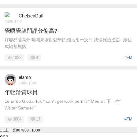
ChelseaDuff
2005-10-2
覺唔覺龍門評分偏高?
好容易攞高分 啱啱果場對愛華頓,佢地射一次門 我個施治接左...跟住
成場都無掂 ...
1335
8
#FM
elamo
2005-10-8
年輕潛質球員
Lenardo Gioda 45k * can"t get work permit * Media : 下一位"
Walter Samuel "
3004
13
#FM
1 ..
上一頁
807
808
.. 1000