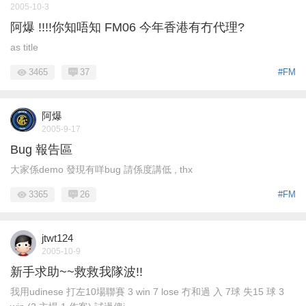
2005-10-3
阿爆 !!!!你知唔知 FM06 今年香港有冇代理?
as title
3465
37
#FM
阿爆
2005-9-17
Bug 報告區
大家係demo 發現有咩bug 請係度講低 , thx
3365
26
#FM
jtwt124
2005-10-9
新手求助~~救救我隊波!!
我用udinese 打左10場聯賽 3 win 7 lose 冇和過 入 7球 失15 球 3