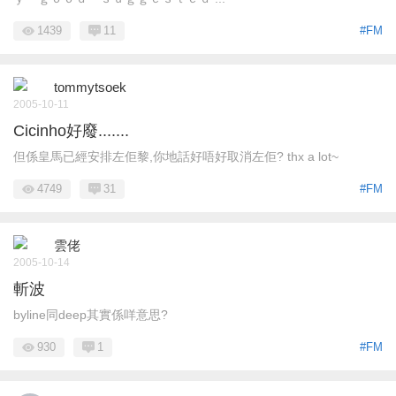
1439
11
#FM
tommytsoek
2005-10-11
Cicinho好廢.......
但係皇馬已經安排左佢黎,你地話好唔好取消左佢? thx a lot~
4749
31
#FM
雲佬
2005-10-14
斬波
byline同deep其實係咩意思?
930
1
#FM