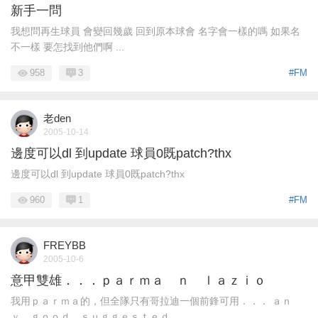
新手一問
我想問再生球員 會變回幾歲 回到原本球會 名字會一樣的嗎 如果名
不一樣 要怎找到他們啊 ...
958
3
#FM
老den
2005-10-14
邊度可以dl 到update 球員0既patch?thx
邊度可以dl 到update 球員0既patch?thx
960
1
#FM
FREYBB
2005-10-6
意甲雙雄．．．ｐａｒｍａ ｎ ｌａｚｉｏ
我用ｐａｒｍａ的，但全隊只有哥拉迪一個前鋒可用．．． ａｎ
ｙ ｇｏｏｄ ｓｕｇｇｅｓｔｅｄ ...