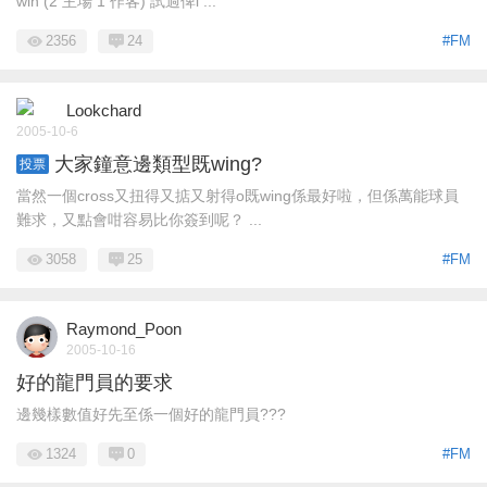
win (2 主場 1 作客) 試過俾i ...
2356
24
#FM
Lookchard
2005-10-6
大家鐘意邊類型既wing?
投票
當然一個cross又扭得又掂又射得o既wing係最好啦，但係萬能球員
難求，又點會咁容易比你簽到呢？ ...
3058
25
#FM
Raymond_Poon
2005-10-16
好的龍門員的要求
邊幾樣數值好先至係一個好的龍門員???
1324
0
#FM