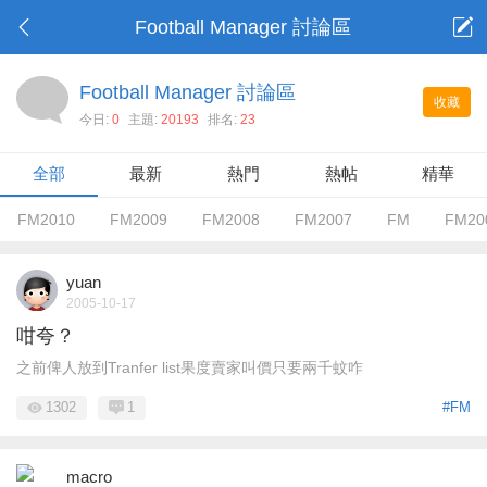
Football Manager 討論區
Football Manager 討論區
收藏
今日:
0
主題:
20193
排名:
23
全部
最新
熱門
熱帖
精華
FM2010
FM2009
FM2008
FM2007
FM
FM20
yuan
2005-10-17
咁夸？
之前俾人放到Tranfer list果度賣家叫價只要兩千蚊咋
1302
1
#FM
macro