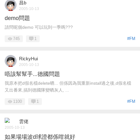
昌b
2005-10-13
demo問題
請問呢個demo 可以玩到一季嗎???
745
1
#FM
RickyHui
2005-10-13
唔該幫幫手...德國問題
我原本把d假名檔delete晒... 但係因為我重新install過之後,d假名檔
又出番來,搞到德國隊變晒灰人, ...
1100
1
#FM
雲佬
2005-10-13
如果場場波d球證都係咁就好