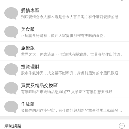
愛情專區
到底愛情會令人麻木還是會令人盲目呢﹖有什麼對愛情的感覺想抒發或是遇到什麼感情煩惱請到內裡和大家分享。
美食版
正所謂食得是福，歡迎大家提供那裡有美味的食物。
旅遊版
世界之大，你去過邊~~ 歡迎就有關旅遊、世界各地作出討論。
投資理財
股市牛氣沖天，成交量不斷擧升，身處於股海的小股民歡迎討論一下股票經或任何投資理財的話題。
買賣及精品交換區
有無咩斷左市既物品想買呢?? 入黎睇下有無你想要既野
作故版
發揮你的創作小宇宙，有什麼即興創新的故事請馬上動筆發揮。
潮流娛樂