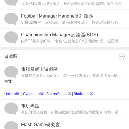
只限FM香港助理員進入，FM助理員進行內部資料討論的地方
Football Manager Handheld 討論區
SI推出的FM Handheld，隨時隨地可以玩，歡迎討論技巧心得。
Championship Manager 討論區(BGS)
由BGS製作的CM，*名稱*上雖然是CM的後繼作品，但已經是全新製作，與正統的CM系列完全無關。歡迎有興趣的玩家進內討論。
遊戲區
電腦及網上遊戲區
近排有乜新Game正Game甚至乎垃圾Game都歡迎大家到內品評討論一番。
內附:
Hattrick區
|
Cyberdunk區
|
BuzzerBeater區
|
Bballzone區
電玩專區
有任何電視遊戲、街機遊戲的討論和密技均歡迎到內和一眾機迷分享。
Flash Game研究會