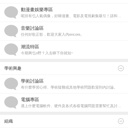
動漫畫娛樂專區
呢排有乜人氣偶像，好睇漫畫、電影及電視劇集吸引﹖請和大家分享。
音樂討論區
任何好歌正歌，歡迎大家入內encore。
潮流特區
今期興乜o野？入去睇下你就知~
學術興趣
學術討論區
有什麼學習心得、學術疑難或其他學術問題歡迎到內討論。
電腦專區
遇上什麼電腦軟件、硬件及各式各樣電腦問題需要幫忙及討論均歡迎到內發表。
組織